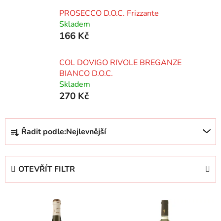
PROSECCO D.O.C. Frizzante
Skladem
166 Kč
COL DOVIGO RIVOLE BREGANZE
BIANCO D.O.C.
Skladem
270 Kč
Ř
Řadit podle:
Nejlevnější
a
z
e
OTEVŘÍT FILTR
n
í
V
p
ý
r