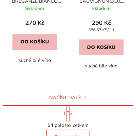
BREGANZE BIANCO
SAUVIGNON D.O.C.
D.O.C.
Süd Tirol
Skladem
Skladem
270 Kč
290 Kč
Měrná
386,67 Kč / 1 l
cena:
DO KOŠÍKU
DO KOŠÍKU
suché bílé víno
suché bílé víno
NAČÍST DALŠÍ 2
S
1
t
2
r
O
á
14
položek celkem
v
n
l