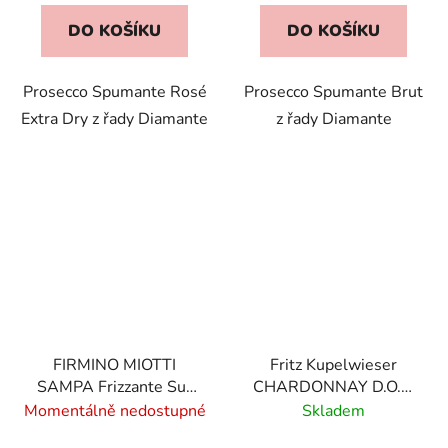
DO KOŠÍKU
DO KOŠÍKU
Prosecco Spumante Rosé
Prosecco Spumante Brut
Extra Dry z řady Diamante
z řady Diamante
FIRMINO MIOTTI
Fritz Kupelwieser
SAMPA Frizzante Sur
CHARDONNAY D.O.C.
Lie
Süd Tirol
Momentálně nedostupné
Skladem