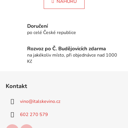
k
NAHORU
á
o
d
v
a
á
c
n
Doručení
í
í
po celé České republice
p
r
v
Rozvoz po Č. Budějovicích zdarma
k
na jakékoliv místo, při objednávce nad 1000
y
Kč
v
ý
Z
p
á
i
Kontakt
p
s
a
u
vino
@
italskevino.cz
t
í
602 270 579