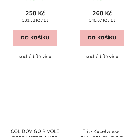
250 Kč
260 Kč
Měrná
Měrná
333,33 Kč / 1 l
346,67 Kč / 1 l
cena:
cena:
DO KOŠÍKU
DO KOŠÍKU
suché bílé víno
suché bílé víno
COL DOVIGO RIVOLE
Fritz Kupelwieser