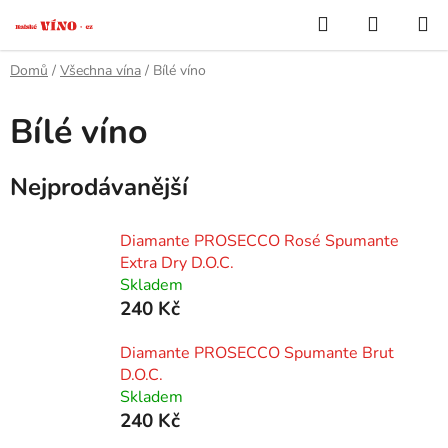
Přejít
Hledat
NÁKUP
na
KOŠÍK
obsah
Domů
/
Všechna vína
/
Bílé víno
Bílé víno
Nejprodávanější
Diamante PROSECCO Rosé Spumante
Extra Dry D.O.C.
Skladem
240 Kč
Diamante PROSECCO Spumante Brut
D.O.C.
Skladem
240 Kč