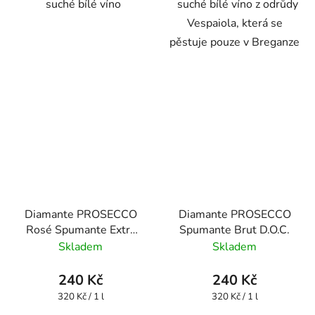
suché bílé víno
suché bílé víno z odrůdy
Vespaiola, která se
pěstuje pouze v Breganze
Diamante PROSECCO
Diamante PROSECCO
Rosé Spumante Extra
Spumante Brut D.O.C.
Dry D.O.C.
Skladem
Skladem
240 Kč
240 Kč
Měrná
Měrná
320 Kč / 1 l
320 Kč / 1 l
cena:
cena: