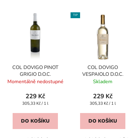
TIP
COL DOVIGO PINOT
COL DOVIGO
GRIGIO D.O.C.
VESPAIOLO D.O.C.
Momentálně nedostupné
Skladem
229 Kč
229 Kč
Měrná
Měrná
305,33 Kč / 1 l
305,33 Kč / 1 l
cena:
cena:
DO KOŠÍKU
DO KOŠÍKU