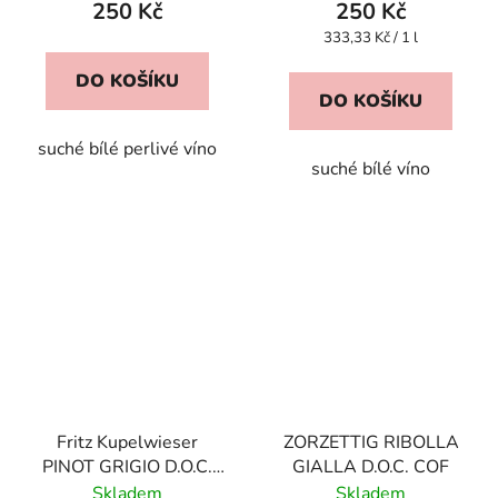
250 Kč
250 Kč
Měrná
333,33 Kč / 1 l
cena:
DO KOŠÍKU
DO KOŠÍKU
suché bílé perlivé víno
suché bílé víno
Fritz Kupelwieser
ZORZETTIG RIBOLLA
PINOT GRIGIO D.O.C.
GIALLA D.O.C. COF
Süd Tirol
Skladem
Skladem