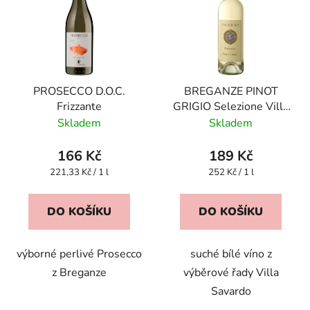
p
o
i
d
s
u
p
k
r
t
PROSECCO D.O.C.
BREGANZE PINOT
o
ů
Frizzante
GRIGIO Selezione Villa
d
Savardo DOC
Skladem
Skladem
u
k
166 Kč
189 Kč
t
Měrná
Měrná
221,33 Kč / 1 l
252 Kč / 1 l
ů
cena:
cena:
DO KOŠÍKU
DO KOŠÍKU
výborné perlivé Prosecco
suché bílé víno z
z Breganze
výběrové řady Villa
Savardo