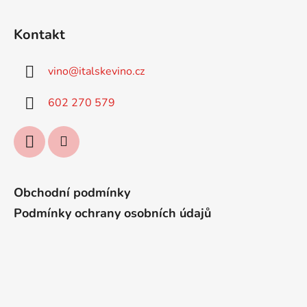
Z
á
Kontakt
p
a
vino
@
italskevino.cz
t
í
602 270 579
Obchodní podmínky
Podmínky ochrany osobních údajů