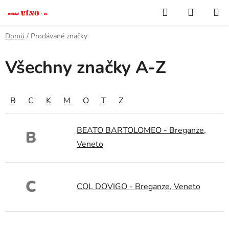
Přejít
Hledat
NÁKUP
na
KOŠÍK
obsah
Domů
/
Prodávané značky
Všechny značky A-Z
B
C
K
M
O
T
Z
BEATO BARTOLOMEO - Breganze,
B
Veneto
C
COL DOVIGO - Breganze, Veneto