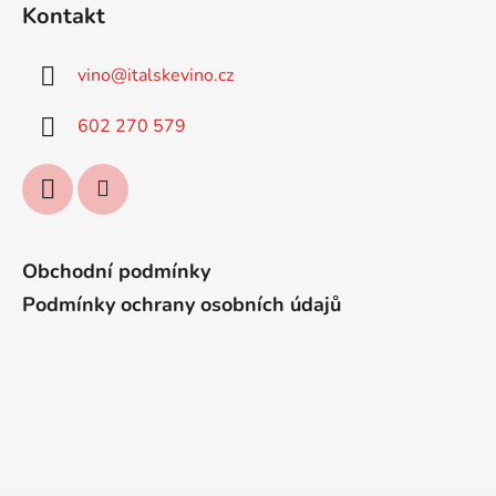
á
Kontakt
p
a
vino
@
italskevino.cz
t
í
602 270 579
Obchodní podmínky
Podmínky ochrany osobních údajů