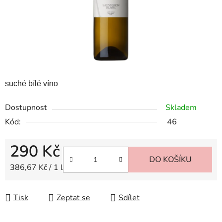
suché bílé víno
Dostupnost
Skladem
Kód:
46
290 Kč
DO KOŠÍKU
Měrná cena:
386,67 Kč / 1 l
Tisk
Zeptat se
Sdílet