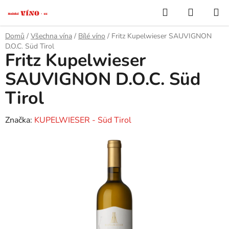
Přejít
Hledat
NÁKUP
na
KOŠÍK
obsah
Domů
/
Všechna vína
/
Bílé víno
/
Fritz Kupelwieser SAUVIGNON
D.O.C. Süd Tirol
Fritz Kupelwieser
SAUVIGNON D.O.C. Süd
Tirol
Značka:
KUPELWIESER - Süd Tirol