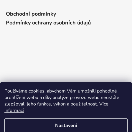
Obchodní podmínky
Podmínky ochrany osobních údajů
Používáme cookies, abychom Vám umožnili pohodlné
Přijímáme online platby
prohlížení webu a díky analýze provozu webu neustále
zlepšovali jeho funkce, výkon a použitelnost.
Více
informací
Nastavení