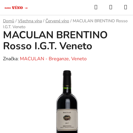
Přejít
Hledat
NÁKUP
na
KOŠÍK
obsah
Domů
/
Všechna vína
/
Červené víno
/
MACULAN BRENTINO Rosso
I.G.T. Veneto
MACULAN BRENTINO
Rosso I.G.T. Veneto
Značka:
MACULAN - Breganze, Veneto