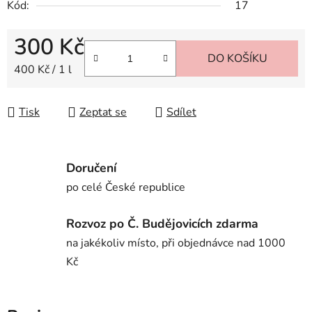
Kód:
17
300 Kč
DO KOŠÍKU
Měrná cena:
400 Kč / 1 l
Tisk
Zeptat se
Sdílet
Doručení
po celé České republice
Rozvoz po Č. Budějovicích zdarma
na jakékoliv místo, při objednávce nad 1000
Kč