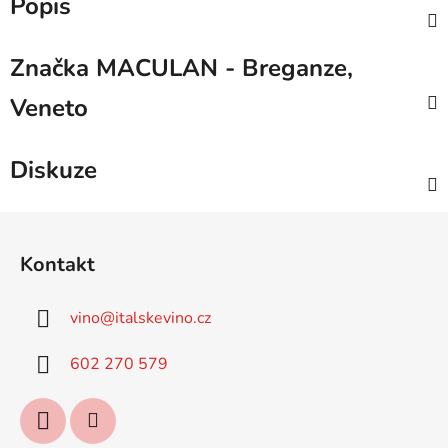
Popis
Značka
MACULAN - Breganze,
Veneto
Diskuze
Z
á
Kontakt
p
a
vino
@
italskevino.cz
t
í
602 270 579